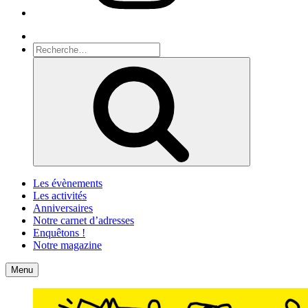
Recherche
Recherche
pour
Recherche
:
Les évènements
Les activités
Anniversaires
Notre carnet d’adresses
Enquêtons !
Notre magazine
Accueil
Contact
Menu