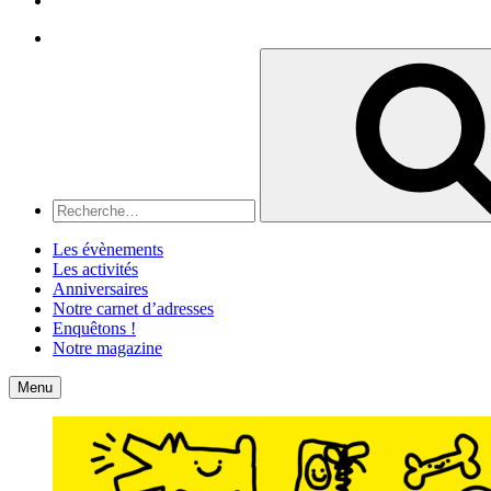
Recherche
Recherche
pour
:
Les évènements
Les activités
Anniversaires
Notre carnet d’adresses
Enquêtons !
Notre magazine
Accueil
Contact
Menu