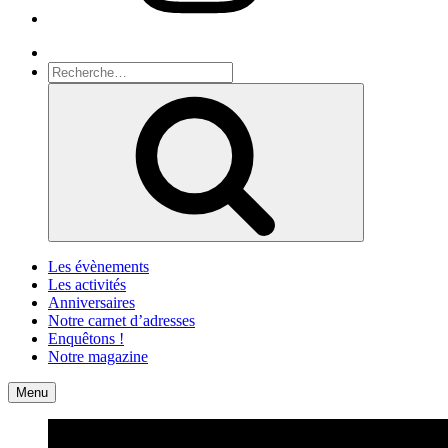
Recherche
Recherche
pour
Recherche
:
Les évènements
Les activités
Anniversaires
Notre carnet d’adresses
Enquêtons !
Notre magazine
Accueil
Contact
Menu