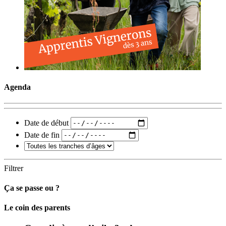
Agenda
Date de début
Date de fin
Filtrer
Ça se passe ou ?
Carto
Le coin des parents