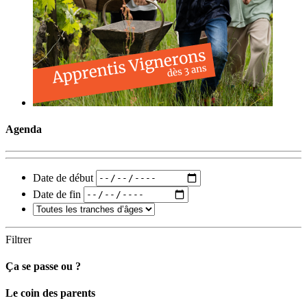
Agenda
Date de début
Date de fin
Filtrer
Ça se passe ou ?
Carto
Le coin des parents