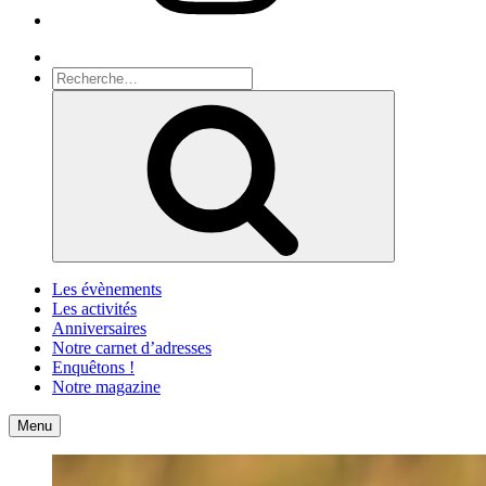
Recherche
Recherche
pour
Recherche
:
Les évènements
Les activités
Anniversaires
Notre carnet d’adresses
Enquêtons !
Notre magazine
Accueil
Contact
Menu