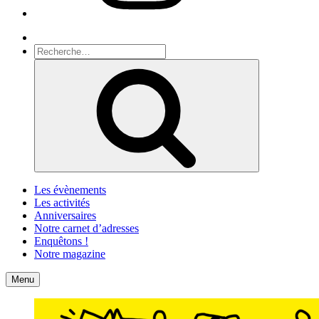
Recherche
Recherche
pour
Recherche
:
Les évènements
Les activités
Anniversaires
Notre carnet d’adresses
Enquêtons !
Notre magazine
Accueil
Contact
Menu