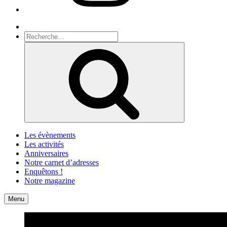
Recherche
Recherche
pour
Recherche
:
Les évènements
Les activités
Anniversaires
Notre carnet d’adresses
Enquêtons !
Notre magazine
Accueil
Contact
Menu