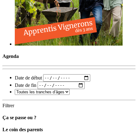
Agenda
Date de début
Date de fin
Filtrer
Ça se passe ou ?
Carto
Le coin des parents