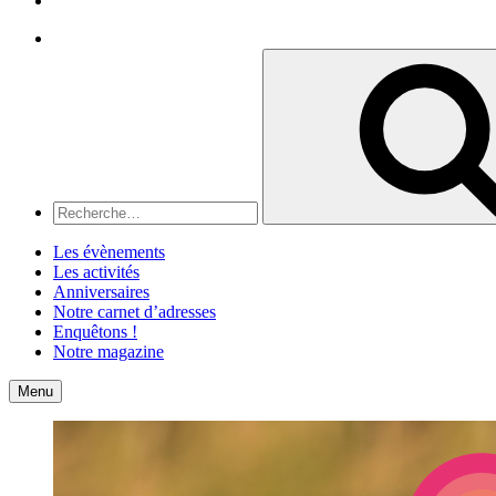
Recherche
Recherche
pour
:
Les évènements
Les activités
Anniversaires
Notre carnet d’adresses
Enquêtons !
Notre magazine
Accueil
Contact
Menu