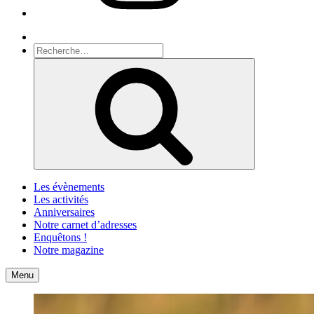
Recherche
Recherche
pour
Recherche
:
Les évènements
Les activités
Anniversaires
Notre carnet d’adresses
Enquêtons !
Notre magazine
Accueil
Contact
Menu