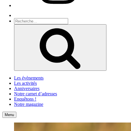
Recherche
Recherche
pour
Recherche
:
Les évènements
Les activités
Anniversaires
Notre carnet d’adresses
Enquêtons !
Notre magazine
Accueil
Contact
Menu