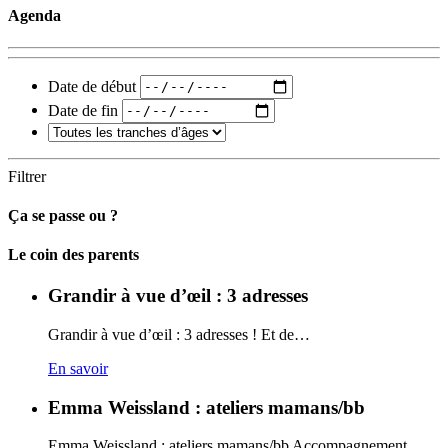
Agenda
Date de début
Date de fin
Filtrer
Ça se passe ou ?
Carto
Le coin des parents
Grandir à vue d’œil : 3 adresses
Grandir à vue d’œil : 3 adresses ! Et de…
En savoir
Emma Weissland : ateliers mamans/bb
Emma Weissland : ateliers mamans/bb Accompagnement