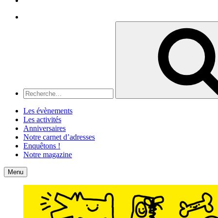
Recherche
Recherche
pour
:
Les évènements
Les activités
Anniversaires
Notre carnet d’adresses
Enquêtons !
Notre magazine
Accueil
Contact
Menu