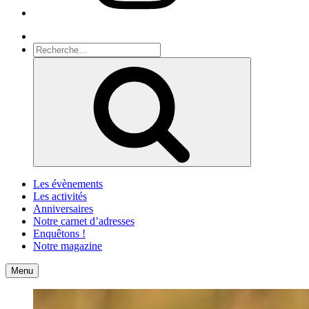
Recherche
Recherche
pour
Recherche
:
Les évènements
Les activités
Anniversaires
Notre carnet d’adresses
Enquêtons !
Notre magazine
Accueil
Contact
Menu