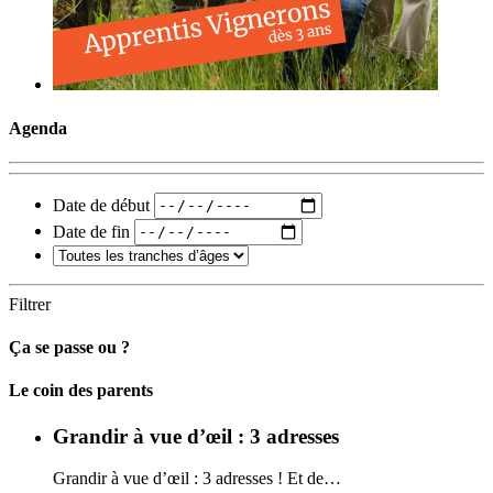
Agenda
Date de début
Date de fin
Filtrer
Ça se passe ou ?
Carto
Le coin des parents
Grandir à vue d’œil : 3 adresses
Grandir à vue d’œil : 3 adresses ! Et de…