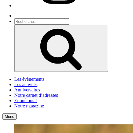
Recherche
Recherche
pour
Recherche
:
Les évènements
Les activités
Anniversaires
Notre carnet d’adresses
Enquêtons !
Notre magazine
Accueil
Contact
Menu