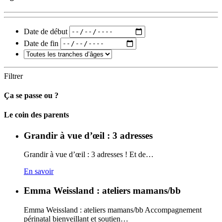
Date de début
Date de fin
Filtrer
Ça se passe ou ?
Carto
Le coin des parents
Grandir à vue d’œil : 3 adresses
Grandir à vue d’œil : 3 adresses ! Et de…
En savoir
Emma Weissland : ateliers mamans/bb
Emma Weissland : ateliers mamans/bb Accompagnement
périnatal bienveillant et soutien…