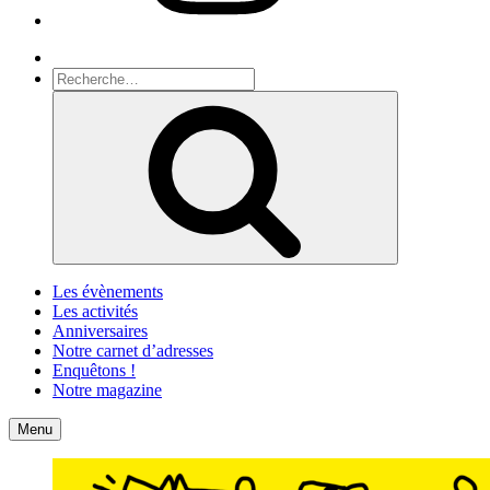
Recherche
Recherche
pour
Recherche
:
Les évènements
Les activités
Anniversaires
Notre carnet d’adresses
Enquêtons !
Notre magazine
Accueil
Contact
Menu