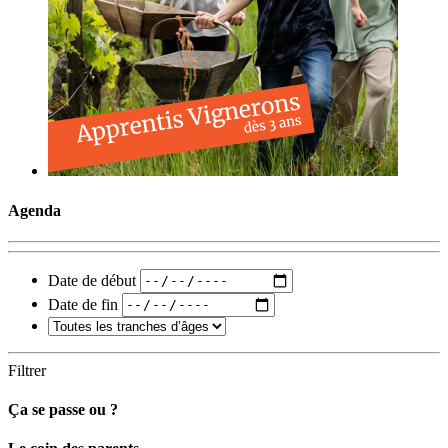
Agenda
Date de début
Date de fin
Filtrer
Ça se passe ou ?
Carto