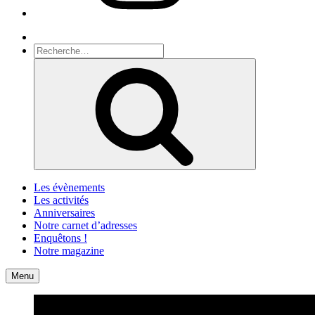
Recherche
Recherche
pour
Recherche
:
Les évènements
Les activités
Anniversaires
Notre carnet d’adresses
Enquêtons !
Notre magazine
Accueil
Contact
Menu