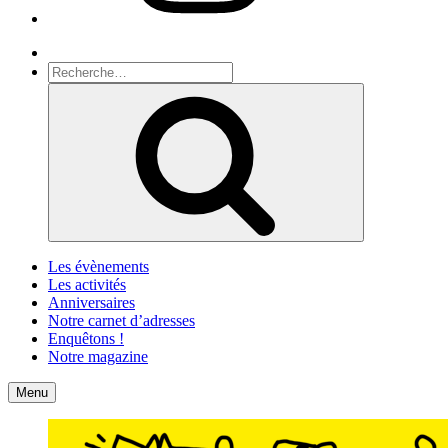
Recherche
Recherche
pour
Recherche
:
Les évènements
Les activités
Anniversaires
Notre carnet d’adresses
Enquêtons !
Notre magazine
Accueil
Contact
Menu