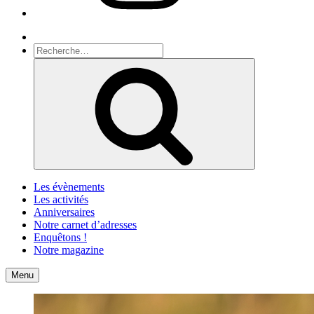
Recherche
Recherche
pour
Recherche
:
Les évènements
Les activités
Anniversaires
Notre carnet d’adresses
Enquêtons !
Notre magazine
Accueil
Contact
Menu