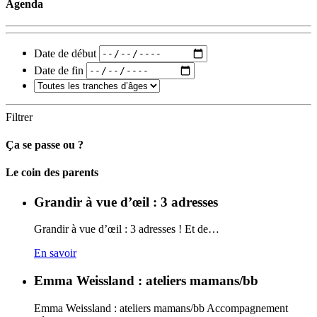
Agenda
Date de début
Date de fin
Filtrer
Ça se passe ou ?
Carto
Le coin des parents
Grandir à vue d’œil : 3 adresses
Grandir à vue d’œil : 3 adresses ! Et de…
En savoir
Emma Weissland : ateliers mamans/bb
Emma Weissland : ateliers mamans/bb Accompagnement