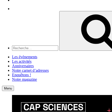
Recherche
Recherche
pour
:
Les évènements
Les activités
Anniversaires
Notre carnet d’adresses
Enquêtons !
Notre magazine
Accueil
Contact
Menu