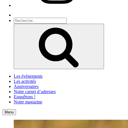
Recherche
Recherche
pour
Recherche
:
Les évènements
Les activités
Anniversaires
Notre carnet d’adresses
Enquêtons !
Notre magazine
Accueil
Contact
Menu