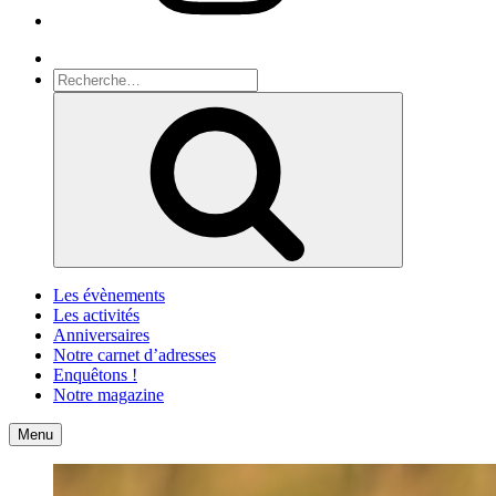
Recherche
Recherche
pour
Recherche
:
Les évènements
Les activités
Anniversaires
Notre carnet d’adresses
Enquêtons !
Notre magazine
Accueil
Contact
Menu