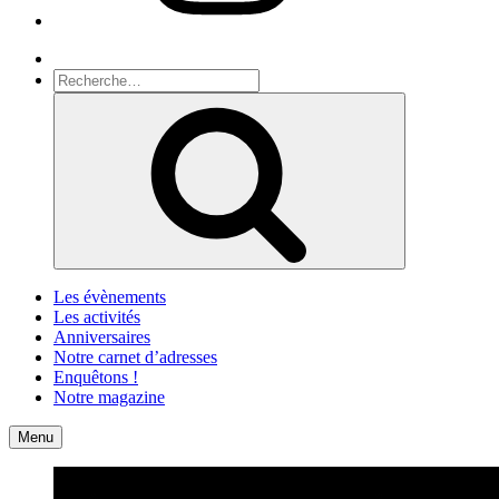
Recherche
Recherche
pour
Recherche
:
Les évènements
Les activités
Anniversaires
Notre carnet d’adresses
Enquêtons !
Notre magazine
Accueil
Contact
Menu