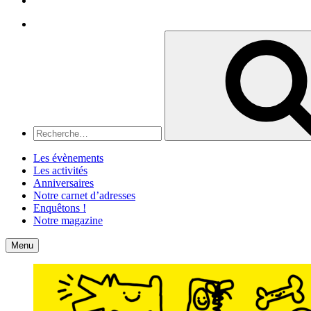
Recherche
Recherche
pour
:
Les évènements
Les activités
Anniversaires
Notre carnet d’adresses
Enquêtons !
Notre magazine
Accueil
Contact
Menu