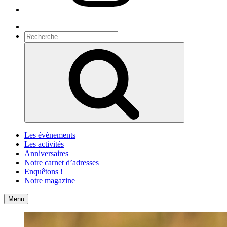
Recherche
Recherche
pour
Recherche
:
Les évènements
Les activités
Anniversaires
Notre carnet d’adresses
Enquêtons !
Notre magazine
Accueil
Contact
Menu