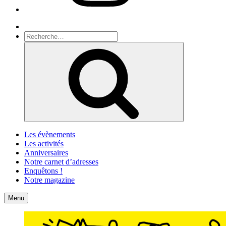
Recherche
Recherche
pour
Recherche
:
Les évènements
Les activités
Anniversaires
Notre carnet d’adresses
Enquêtons !
Notre magazine
Accueil
Contact
Menu