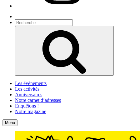
Recherche
Recherche
pour
Recherche
:
Les évènements
Les activités
Anniversaires
Notre carnet d’adresses
Enquêtons !
Notre magazine
Accueil
Contact
Menu