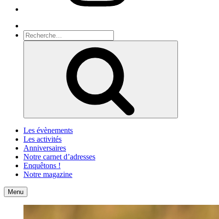
Recherche
Recherche
pour
Recherche
:
Les évènements
Les activités
Anniversaires
Notre carnet d’adresses
Enquêtons !
Notre magazine
Accueil
Contact
Menu