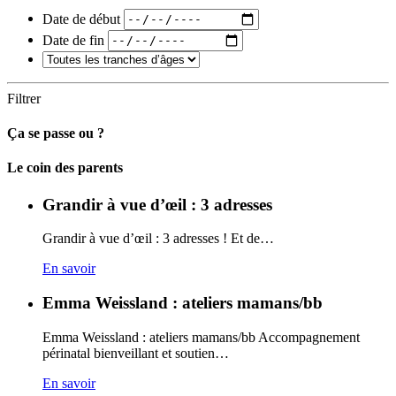
Date de début
Date de fin
Filtrer
Ça se passe ou ?
Carto
Le coin des parents
Grandir à vue d’œil : 3 adresses
Grandir à vue d’œil : 3 adresses ! Et de…
En savoir
Emma Weissland : ateliers mamans/bb
Emma Weissland : ateliers mamans/bb Accompagnement
périnatal bienveillant et soutien…
En savoir