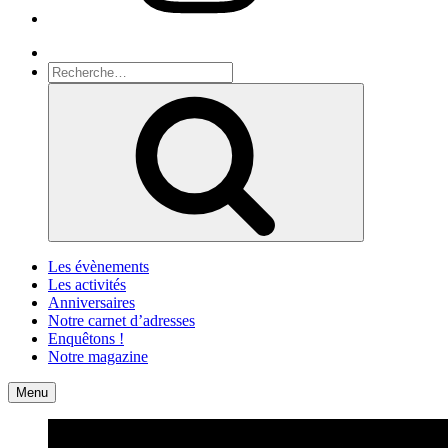
Recherche
Recherche
pour
Recherche
:
Les évènements
Les activités
Anniversaires
Notre carnet d’adresses
Enquêtons !
Notre magazine
Accueil
Contact
Menu