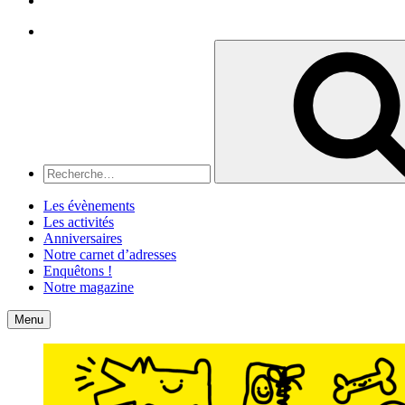
Recherche
Recherche
pour
:
Les évènements
Les activités
Anniversaires
Notre carnet d’adresses
Enquêtons !
Notre magazine
Accueil
Contact
Menu