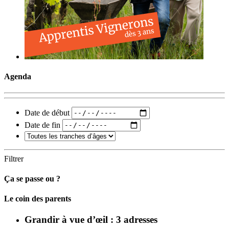
Agenda
Date de début
Date de fin
Filtrer
Ça se passe ou ?
Carto
Le coin des parents
Grandir à vue d’œil : 3 adresses