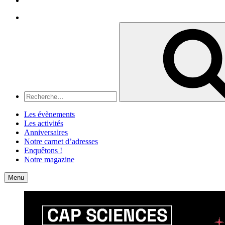
Recherche
Recherche
pour
:
Les évènements
Les activités
Anniversaires
Notre carnet d’adresses
Enquêtons !
Notre magazine
Accueil
Contact
Menu