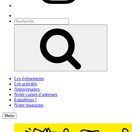
Recherche
Recherche
pour
Recherche
:
Les évènements
Les activités
Anniversaires
Notre carnet d’adresses
Enquêtons !
Notre magazine
Accueil
Contact
Menu