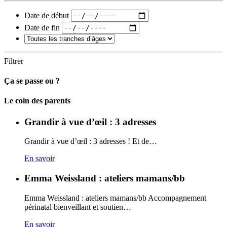
Date de début
Date de fin
Filtrer
Ça se passe ou ?
Carto
Le coin des parents
Grandir à vue d’œil : 3 adresses
Grandir à vue d’œil : 3 adresses ! Et de…
En savoir
Emma Weissland : ateliers mamans/bb
Emma Weissland : ateliers mamans/bb Accompagnement
périnatal bienveillant et soutien…
En savoir