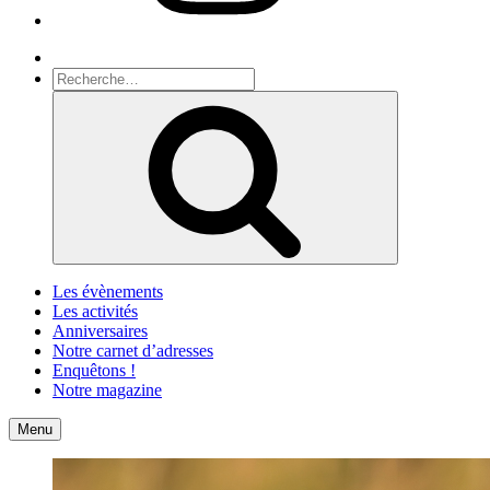
Recherche
Recherche
pour
Recherche
:
Les évènements
Les activités
Anniversaires
Notre carnet d’adresses
Enquêtons !
Notre magazine
Accueil
Contact
Menu