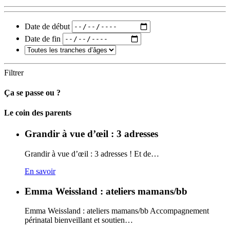
Date de début
Date de fin
Filtrer
Ça se passe ou ?
Carto
Le coin des parents
Grandir à vue d’œil : 3 adresses
Grandir à vue d’œil : 3 adresses ! Et de…
En savoir
Emma Weissland : ateliers mamans/bb
Emma Weissland : ateliers mamans/bb Accompagnement
périnatal bienveillant et soutien…