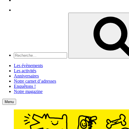
Recherche
Recherche
pour
:
Les évènements
Les activités
Anniversaires
Notre carnet d’adresses
Enquêtons !
Notre magazine
Accueil
Contact
Menu