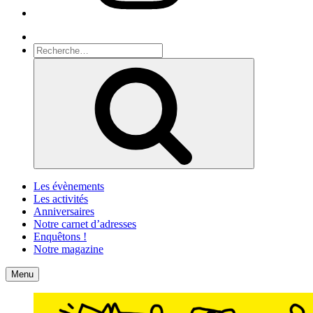
Recherche
Recherche
pour
Recherche
:
Les évènements
Les activités
Anniversaires
Notre carnet d’adresses
Enquêtons !
Notre magazine
Accueil
Contact
Menu