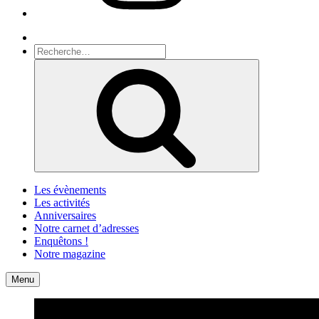
Recherche
Recherche
pour
Recherche
:
Les évènements
Les activités
Anniversaires
Notre carnet d’adresses
Enquêtons !
Notre magazine
Accueil
Contact
Menu