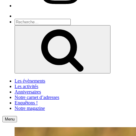
Recherche
Recherche
pour
Recherche
:
Les évènements
Les activités
Anniversaires
Notre carnet d’adresses
Enquêtons !
Notre magazine
Accueil
Contact
Menu