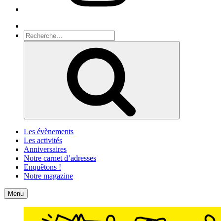
Recherche
Recherche
pour
Recherche
:
Les évènements
Les activités
Anniversaires
Notre carnet d’adresses
Enquêtons !
Notre magazine
Accueil
Contact
Menu