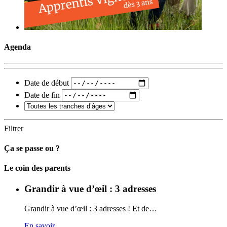
Agenda
Date de début
Date de fin
Filtrer
Ça se passe ou ?
Carto
Le coin des parents
Grandir à vue d’œil : 3 adresses
Grandir à vue d’œil : 3 adresses ! Et de…
En savoir