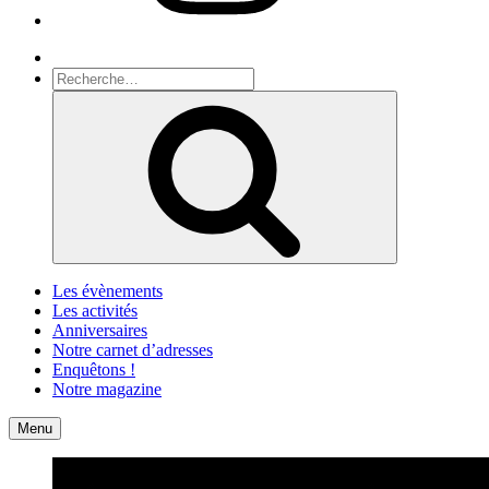
Recherche
Recherche
pour
Recherche
:
Les évènements
Les activités
Anniversaires
Notre carnet d’adresses
Enquêtons !
Notre magazine
Accueil
Contact
Menu