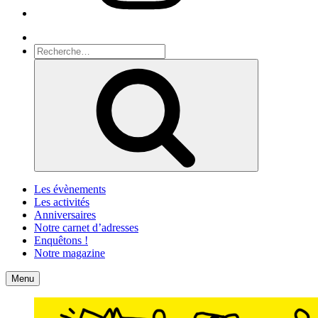
Recherche
Recherche
pour
Recherche
:
Les évènements
Les activités
Anniversaires
Notre carnet d’adresses
Enquêtons !
Notre magazine
Accueil
Contact
Menu