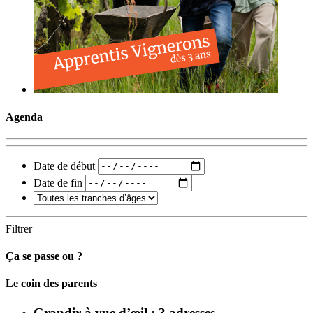
Agenda
Date de début
Date de fin
Filtrer
Ça se passe ou ?
Carto
Le coin des parents
Grandir à vue d’œil : 3 adresses