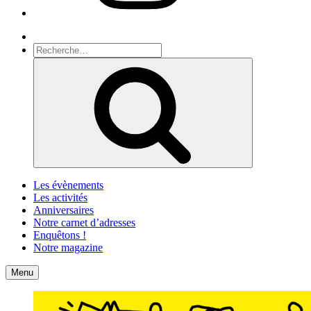
Recherche
Recherche
pour
Recherche
:
Les évènements
Les activités
Anniversaires
Notre carnet d’adresses
Enquêtons !
Notre magazine
Accueil
Contact
Menu