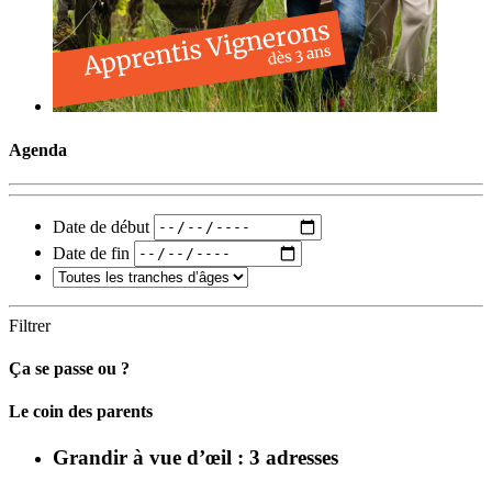
Agenda
Date de début
Date de fin
Filtrer
Ça se passe ou ?
Carto
Le coin des parents
Grandir à vue d’œil : 3 adresses