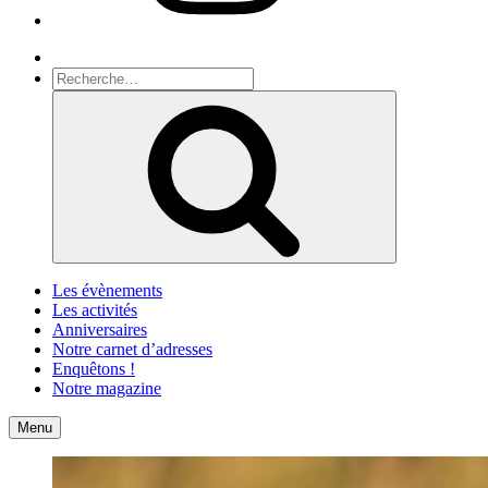
Recherche
Recherche
pour
Recherche
:
Les évènements
Les activités
Anniversaires
Notre carnet d’adresses
Enquêtons !
Notre magazine
Accueil
Contact
Menu