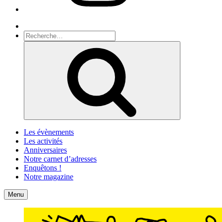
Recherche
Recherche
pour
Recherche
:
Les évènements
Les activités
Anniversaires
Notre carnet d’adresses
Enquêtons !
Notre magazine
Accueil
Contact
Menu