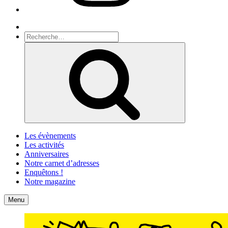
Recherche
Recherche
pour
Recherche
:
Les évènements
Les activités
Anniversaires
Notre carnet d’adresses
Enquêtons !
Notre magazine
Accueil
Contact
Menu