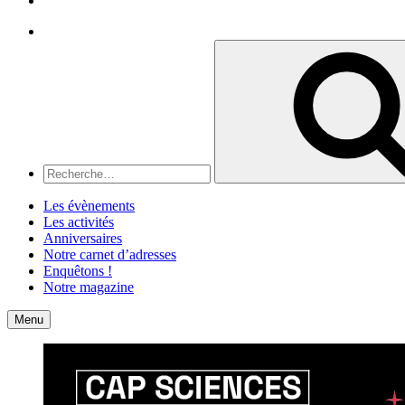
Recherche
Recherche
pour
:
Les évènements
Les activités
Anniversaires
Notre carnet d’adresses
Enquêtons !
Notre magazine
Accueil
Contact
Menu