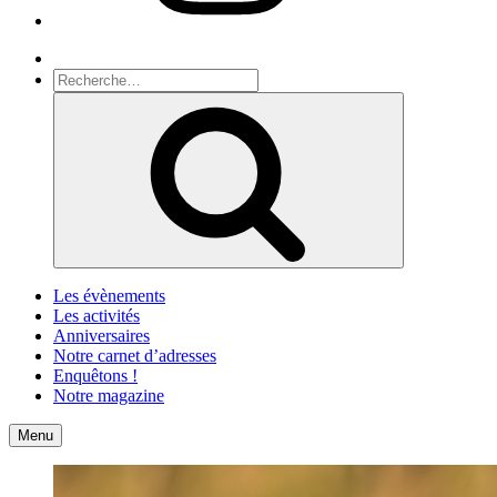
Recherche
Recherche
pour
Recherche
:
Les évènements
Les activités
Anniversaires
Notre carnet d’adresses
Enquêtons !
Notre magazine
Accueil
Contact
Menu