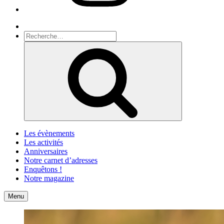
Recherche
Recherche
pour
Recherche
:
Les évènements
Les activités
Anniversaires
Notre carnet d’adresses
Enquêtons !
Notre magazine
Accueil
Contact
Menu