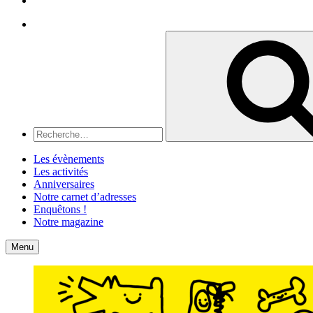
Recherche
Recherche
pour
:
Les évènements
Les activités
Anniversaires
Notre carnet d’adresses
Enquêtons !
Notre magazine
Accueil
Contact
Menu