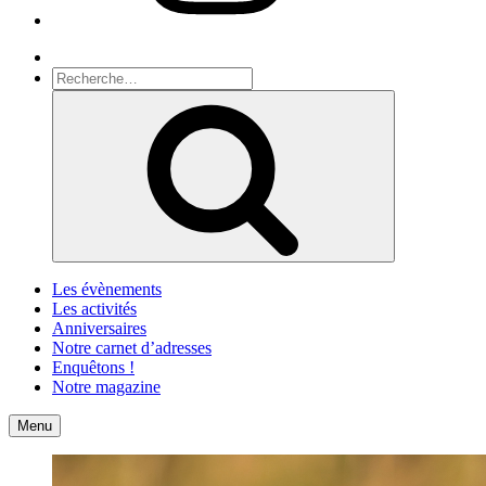
Recherche
Recherche
pour
Recherche
:
Les évènements
Les activités
Anniversaires
Notre carnet d’adresses
Enquêtons !
Notre magazine
Accueil
Contact
Menu