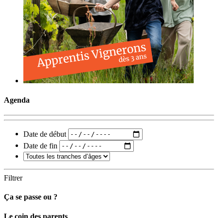
Agenda
Date de début
Date de fin
Filtrer
Ça se passe ou ?
Carto
Le coin des parents