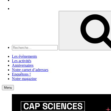
Recherche
Recherche
pour
:
Les évènements
Les activités
Anniversaires
Notre carnet d’adresses
Enquêtons !
Notre magazine
Accueil
Contact
Menu