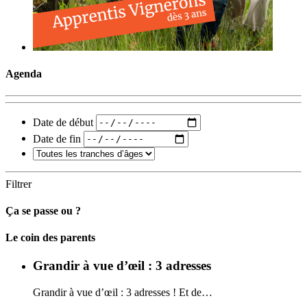
Agenda
Date de début
Date de fin
Filtrer
Ça se passe ou ?
Carto
Le coin des parents
Grandir à vue d’œil : 3 adresses
Grandir à vue d’œil : 3 adresses ! Et de…