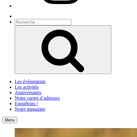
Recherche
Recherche
pour
Recherche
:
Les évènements
Les activités
Anniversaires
Notre carnet d’adresses
Enquêtons !
Notre magazine
Accueil
Contact
Menu