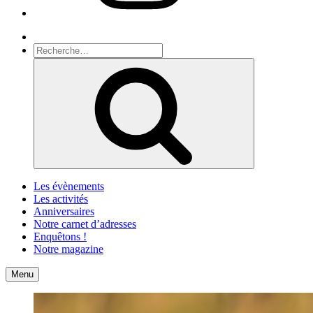
Recherche
Recherche
pour
Recherche
:
Les évènements
Les activités
Anniversaires
Notre carnet d’adresses
Enquêtons !
Notre magazine
Accueil
Contact
Menu